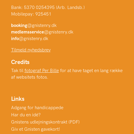
Bank: 5370 0254395 (Arb. Landsb.)
Mobilepay: 925451
booking
@gnistenry.dk
medlemsservice
@gnistenry.dk
info
@gnistenry.dk
Tilmeld nyhedsbrev
Credits
Tak til
fotograf Per Bille
for at have taget en lang række
af websitets fotos.
Links
Adgang for handicappede
Har du en idé?
Gnistens udlejningskontrakt (PDF)
Giv et Gnisten gavekort!