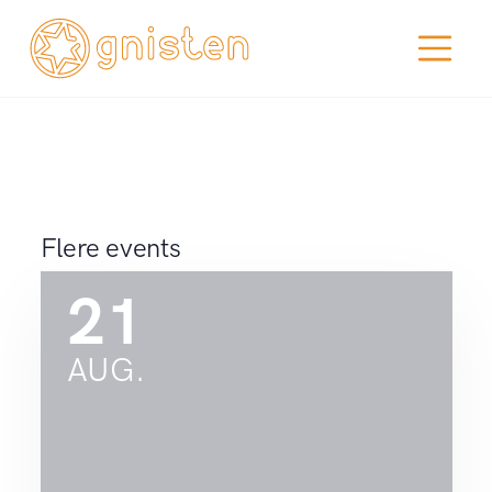
Flere events
21
AUG.