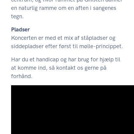
en naturlig ramme om en aften i sangenes
tegn.
Pladser
Koncerten er med et mix af ståpladser og
siddepladser efter først til mølle-princippet.
Har du et handicap og har brug for hjælp til
at komme ind, så kontakt os gerne på
forhånd.