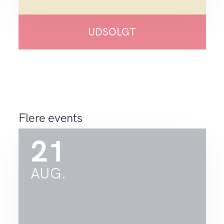
UDSOLGT
Flere events
21
AUG.