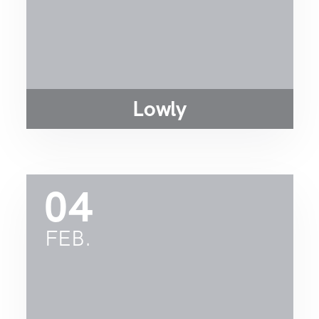
Lowly
04
FEB.