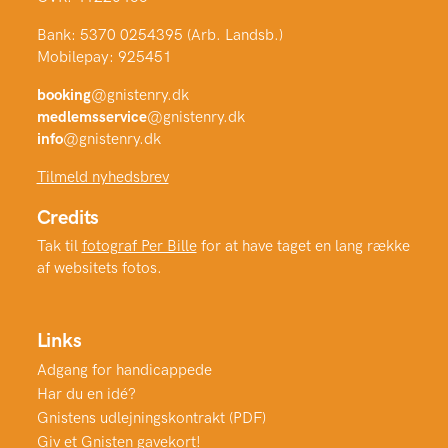
Bank: 5370 0254395 (Arb. Landsb.)
Mobilepay: 925451
booking
@gnistenry.dk
medlemsservice
@gnistenry.dk
info
@gnistenry.dk
Tilmeld nyhedsbrev
Credits
Tak til
fotograf Per Bille
for at have taget en lang række
af websitets fotos.
Links
Adgang for handicappede
Har du en idé?
Gnistens udlejningskontrakt (PDF)
Giv et Gnisten gavekort!