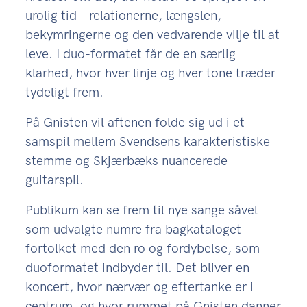
urolig tid – relationerne, længslen,
bekymringerne og den vedvarende vilje til at
leve. I duo-formatet får de en særlig
klarhed, hvor hver linje og hver tone træder
tydeligt frem.
På Gnisten vil aftenen folde sig ud i et
samspil mellem Svendsens karakteristiske
stemme og Skjærbæks nuancerede
guitarspil.
Publikum kan se frem til nye sange såvel
som udvalgte numre fra bagkataloget –
fortolket med den ro og fordybelse, som
duoformatet indbyder til. Det bliver en
koncert, hvor nærvær og eftertanke er i
centrum, og hvor rummet på Gnisten danner