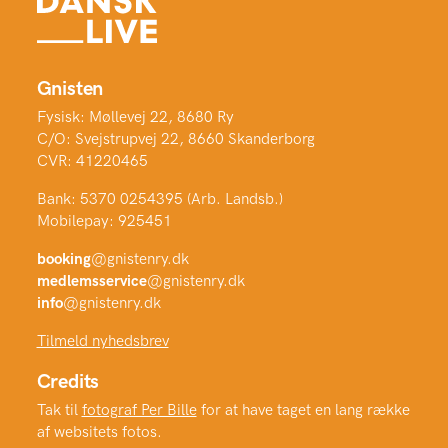
Gnisten
Fysisk: Møllevej 22, 8680 Ry
C/O: Svejstrupvej 22, 8660 Skanderborg
CVR: 41220465
Bank: 5370 0254395 (Arb. Landsb.)
Mobilepay: 925451
booking
@gnistenry.dk
medlemsservice
@gnistenry.dk
info
@gnistenry.dk
Tilmeld nyhedsbrev
Credits
Tak til
fotograf Per Bille
for at have taget en lang række
af websitets fotos.