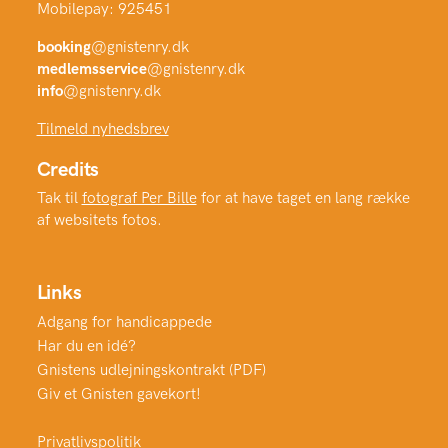
Mobilepay: 925451
booking
@gnistenry.dk
medlemsservice
@gnistenry.dk
info
@gnistenry.dk
Tilmeld nyhedsbrev
Credits
Tak til
fotograf Per Bille
for at have taget en lang række
af websitets fotos.
Links
Adgang for handicappede
Har du en idé?
Gnistens udlejningskontrakt (PDF)
Giv et Gnisten gavekort!
Privatlivspolitik