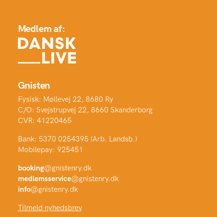
Medlem af:
Gnisten
Fysisk: Møllevej 22, 8680 Ry
C/O: Svejstrupvej 22, 8660 Skanderborg
CVR: 41220465
Bank: 5370 0254395 (Arb. Landsb.)
Mobilepay: 925451
booking
@gnistenry.dk
medlemsservice
@gnistenry.dk
info
@gnistenry.dk
Tilmeld nyhedsbrev